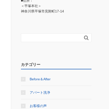
■住所：
＜平塚本社＞
神奈川県平塚市見附町17-14

カテゴリー
Before＆After
アパート洗浄
お客様の声