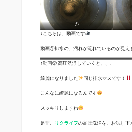
①
↓こちらは、動画です
動画①排水の、汚れが流れているのが見え
↑動画② 高圧洗浄していくと、、、
綺麗になりました
同じ排水マスです！
こんなに綺麗になるんです
スッキリしますね
是非、
リクライフ
の高圧洗浄を、お試し下