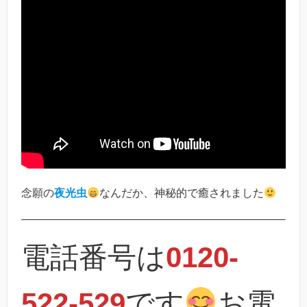
念願の
夜光虫
なんだか、神秘的で癒されました
電話番号は
0120-
522-529
です
お電