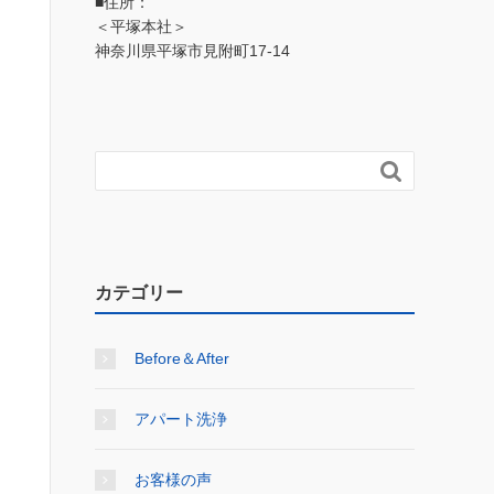
■住所：
＜平塚本社＞
神奈川県平塚市見附町17-14

カテゴリー
Before＆After
アパート洗浄
お客様の声