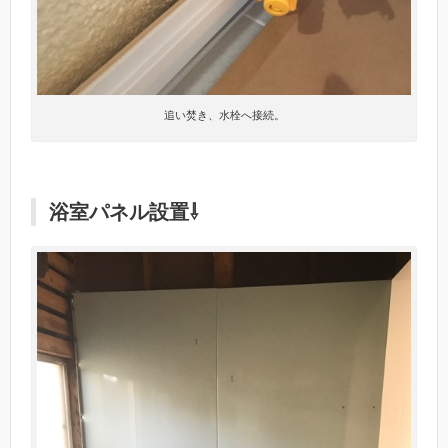
追い焚き、水栓へ接続。
浴室パネル設置⇩