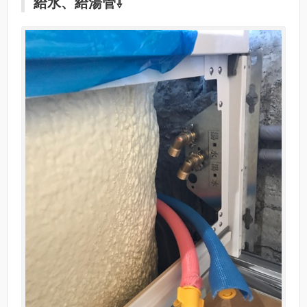
給水、給湯管⇩