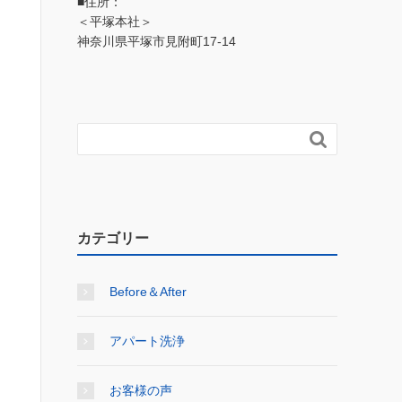
■住所：
＜平塚本社＞
神奈川県平塚市見附町17-14

カテゴリー
Before＆After
アパート洗浄
お客様の声