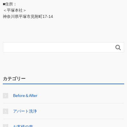
■住所：
＜平塚本社＞
神奈川県平塚市見附町17-14

カテゴリー
Before＆After
アパート洗浄
お客様の声