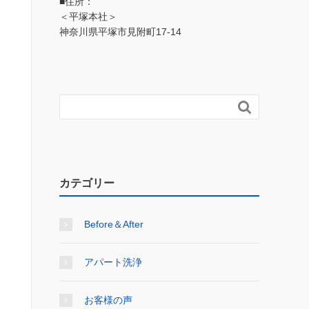
■住所：
＜平塚本社＞
神奈川県平塚市見附町17-14

カテゴリー
Before＆After
アパート洗浄
お客様の声