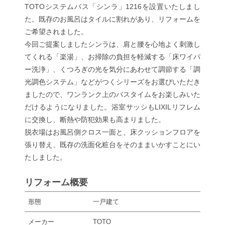
TOTOシステムバス「シンラ」1216を設置いたしまし
た。既存のお風呂はタイルに割れがあり、リフォームを
ご希望されました。
今回ご提案しましたシンラは、肩と腰を心地よく刺激し
てくれる「楽湯」、お掃除の負担を軽減する「床ワイパ
ー洗浄」、くつろぎの光を気分にあわせて調節する「調
光調色システム」などがつくシリーズをお選びいただき
ましたので、ワンランク上のバスタイムをお楽しみいた
だけるようになりました。浴室サッシもLIXILリフレム
に交換し、断熱や防犯効果も高まりました。
脱衣場はお風呂側クロス一面と、床クッションフロアを
張り替え、既存の洗面化粧台をそのままいかすことにい
たしました。
リフォーム概要
形態
一戸建て
メーカー
TOTO