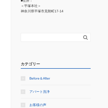
■住所：
＜平塚本社＞
神奈川県平塚市見附町17-14

カテゴリー
Before＆After
アパート洗浄
お客様の声