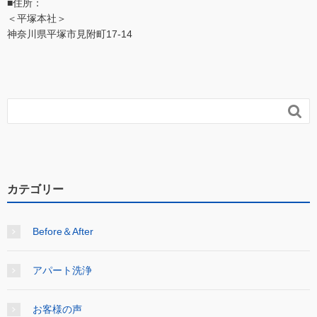
■住所：
＜平塚本社＞
神奈川県平塚市見附町17-14

カテゴリー
Before＆After
アパート洗浄
お客様の声