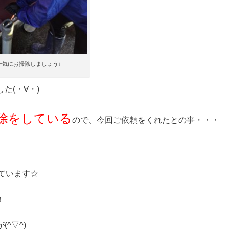
一気にお掃除しましょう♩
た(・∀・)
除をしている
ので、今回ご依頼をくれたとの事・・・
ています☆
！
^▽^)