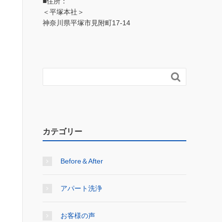
■住所：
＜平塚本社＞
神奈川県平塚市見附町17-14

カテゴリー
Before＆After
アパート洗浄
お客様の声